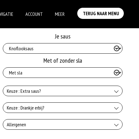
TERUG NAAR MENU
VIGATIE
ACCOUNT
MEER
Je saus
Met of zonder sla
Keuze : Extra saus?
Knoflooksaus
Keuze : Drankje erbij?
+€0.75
Coca-Cola
Allergenen
Whiskeysaus
+€2.50