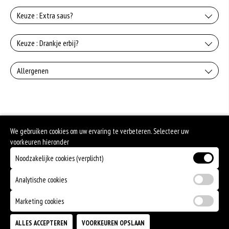
Keuze : Extra saus?
Knoflooksaus
Keuze : Drankje erbij?
+€0.75
Coca-Cola
Allergenen
Whiskeysaus
+€2.50
+€0.75
Geen aangegeven allergenen.
Coca-Cola zerp
Uiensaus
+€2.50
We gebruiken cookies om uw ervaring te verbeteren. Selecteer uw
+€0.75
Fanta orange
voorkeuren hieronder
Sambalsaus
Noodzakelijke cookies (verplicht)
+€2.50
+€0.75
7UP
Analytische cookies
+€2.50
Marketing cookies
Royal Club cassis
ALLES ACCEPTEREN
VOORKEUREN OPSLAAN
TOEVOEGEN
+€2.50