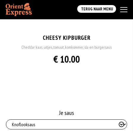
TERUG NAAR MENU
CHEESY KIPBURGER
Cheddar kaas, uitjes, tomaat, komkommer, sla en burgersaus
€ 10.00
Je saus