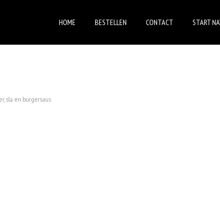
HOME
BESTELLEN
CONTACT
START NA
r, sla en burgersaus