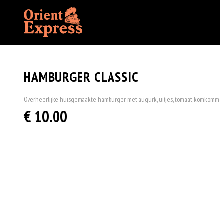
HAMBURGER CLASSIC
Overheerlijke huisgemaakte hamburger met augurk, uitjes, tomaat, komkomme
€ 10.00