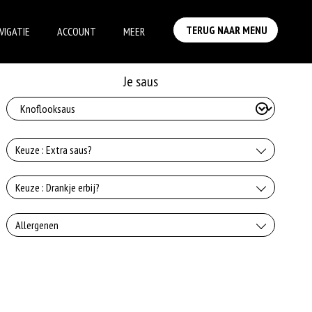
TERUG NAAR MENU
VIGATIE
ACCOUNT
MEER
Je saus
Keuze : Extra saus?
Knoflooksaus
Keuze : Drankje erbij?
+€0.75
Coca-Cola
Allergenen
Whiskeysaus
+€2.50
+€0.75
Geen aangegeven allergenen.
Coca-Cola zerp
Uiensaus
+€2.50
+€0.75