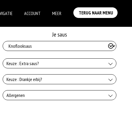
TERUG NAAR MENU
VIGATIE
ACCOUNT
MEER
Je saus
Keuze : Extra saus?
Knoflooksaus
Keuze : Drankje erbij?
+€0.75
Coca-Cola
Allergenen
Whiskeysaus
+€2.50
+€0.75
Geen aangegeven allergenen.
Coca-Cola zerp
Uiensaus
+€2.50
+€0.75