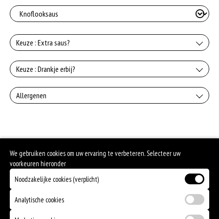
Keuze : Extra saus?
Knoflooksaus
Keuze : Drankje erbij?
+€0.75
Coca-Cola
Allergenen
Whiskeysaus
+€2.50
+€0.75
Geen aangegeven allergenen.
Coca-Cola zerp
Uiensaus
+€2.50
We gebruiken cookies om uw ervaring te verbeteren. Selecteer uw
+€0.75
Fanta orange
voorkeuren hieronder
Sambalsaus
Noodzakelijke cookies (verplicht)
+€2.50
+€0.75
7UP
Analytische cookies
+€2.50