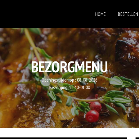
HOME
BESTELLEN
BEZORGMENU
Openingstijden op :
08-08-2026
Bezorging:
16:30-01:00