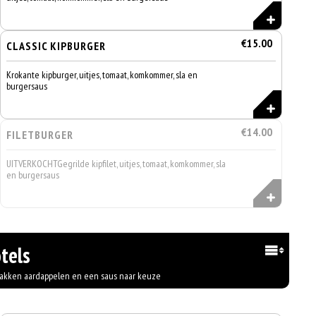
€15.00
CLASSIC KIPBURGER
Krokante kipburger, uitjes, tomaat, komkommer, sla en
burgersaus
€14.00
FILETBURGER
UITVERKOCHTGegrilde kipfilet, uitjes, tomaat, komkommer, sla
en burgersaus
tels
bakken aardappelen en een saus naar keuze