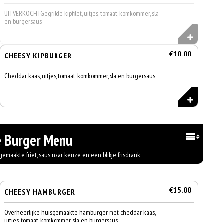
UITVERKOCHTGegrilde kipfilet, uitjes, tomaat, komkommer, sla
en burgersaus
€10.00
CHEESY KIPBURGER
Cheddar kaas, uitjes, tomaat, komkommer, sla en burgersaus
 Burger Menu
maakte friet, saus naar keuze en een blikje frisdrank
€15.00
CHEESY HAMBURGER
Overheerlijke huisgemaakte hamburger met cheddar kaas,
uitjes, tomaat, komkommer, sla en burgersaus